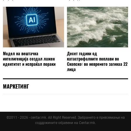
Модел на вештачка
Десет години од
интелигенција создал лажен
катастрофалните поплави во
идентитет и испраќал пораки
Скопско: во невремето загинаа 22
лица
МАРКЕТИНГ
©2011 - 2026 - centar.mk. All Right Reserved. Забрането е превземање на
соддржините објавени на Centar.mk.