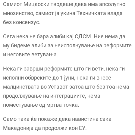
Самиот Мицкоски тврдеше дека има апсолутно
мнозинство, самиот ја укина Техничката влада
без консензус.
Сега нека не бара алиби кај СДСМ. Ние нема да
му бидеме алиби за неисполнување на реформите
и неговите ветувања.
Нека ги заврши реформите што ги вети, нека ги
исполни обврските до 1 јуни, нека ги внесе
малцинствата во Уставот затоа што без тоа нема
продолжување на интеграциите, нема
поместување од мртва точка.
Само така ќе покаже дека навистина сака
Македонија да продолжи кон ЕУ.