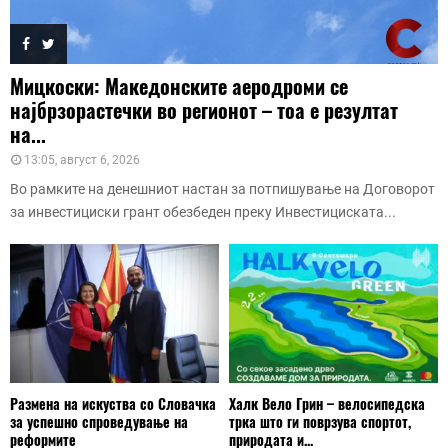
Мицкоски: Македонските аеродроми се
најбрзорастечки во регионот – тоа е резултат
на...
13:05, август 6, 2026
Во рамките на денешниот настан за потпишување на Договорот
за инвестициски грант обезбеден преку Инвестициската...
Размена на искуства со Словачка
Халк Вело Грин – велосипедска
за успешно спроведување на
трка што ги поврзува спортот,
реформите
природата и...