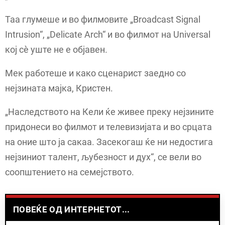
Таа глумеше и во филмовите „Broadcast Signal
Intrusion“, „Delicate Arch“ и во филмот на Universal
кој сè уште не е објавен.
Мек работеше и како сценарист заедно со
нејзината мајка, Кристен.
„Наследството на Кели ќе живее преку нејзините
придонеси во филмот и телевизијата и во срцата
на оние што ја сакаа. Засекогаш ќе ни недостига
нејзиниот талент, љубезност и дух“, се вели во
соопштението на семејството.
ПОВЕЌЕ ОД ИНТЕРНЕТОТ...