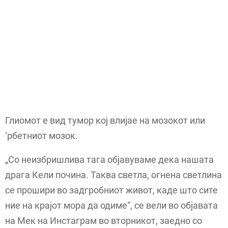
Глиомот е вид тумор кој влијае на мозокот или
‘рбетниот мозок.
„Со неизбришлива тага објавуваме дека нашата
драга Кели почина. Таква светла, огнена светлина
се прошири во задгробниот живот, каде што сите
ние на крајот мора да одиме“, се вели во објавата
на Мек на Инстаграм во вторникот, заедно со