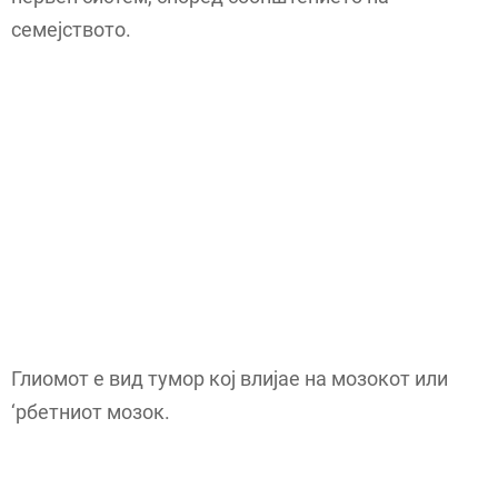
семејството.
Глиомот е вид тумор кој влијае на мозокот или
‘рбетниот мозок.