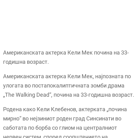
Американската актерка Кели Мек почина на 33-
годишна возраст.
Американската актерка Кели Мек, најпозната по
улогата во постапокалиптичната зомби драма
„The Walking Dead“, почина на 33-годишна возраст.
Родена како Кели Клебенов, актерката „почина
мирно“ во нејзиниот роден град Синсинати во
саботата по борба со глиом на централниот
нервен систем, според соопштението на