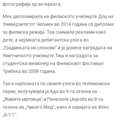
фотографија од актерката.
Мек дипломирала на филмското училиште Доџ на
Универзитетот Чепмен во 2014 година со диплома
за филмска режија. Таа снимала реклами како
дете, а нејзината дебитантска улога во
„Градинката на слонови“ ѝ ја донесе наградата на
Уметничкото училиште Тиш и наградата за
студентски визионер на Филмскиот фестивал
Трибека во 2008 година.
Таа е најпозната по своите улоги во телевизиски
серии, вклучувајќи ја Ада во 9-та сезона на
„Живите мртовци“ и Пенелопе Џејкобс во 8-та
сезона на „Чикаго Мед“, како и серијата на Фокс
„9-1-1“.