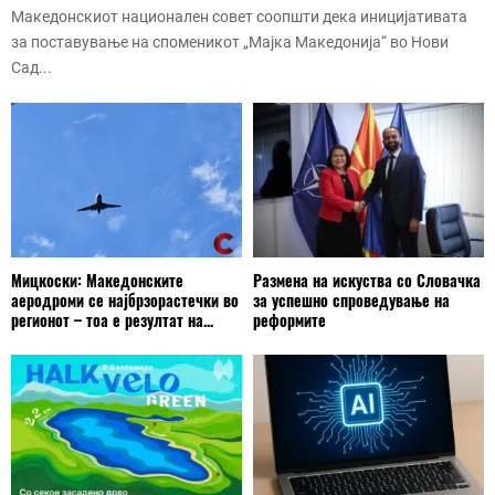
Македонскиот национален совет соопшти дека иницијативата
за поставување на споменикот „Мајка Македонија“ во Нови
Сад...
Мицкоски: Македонските
Размена на искуства со Словачка
аеродроми се најбрзорастечки во
за успешно спроведување на
регионот – тоа е резултат на...
реформите