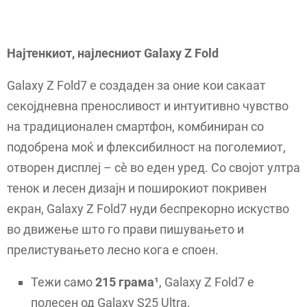
Најтенкиот, најлесниот Galaxy Z Fold
Galaxy Z Fold7 е создаден за оние кои сакаат
секојдневна преносливост и интуитивно чувство
на традиционален смартфон, комбиниран со
подобрена моќ и флексибилност на поголемиот,
отворен дисплеј – сè во еден уред. Со својот ултра
тенок и лесен дизајн и поширокиот покривен
екран, Galaxy Z Fold7 нуди беспрекорно искуство
во движење што го прави пишувањето и
прелистувањето лесно кога е споен.
Тежи само
215 грама¹
, Galaxy Z Fold7 е
полесен од Galaxy S25 Ultra.