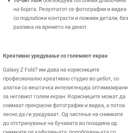
10-бит HDR
обезбедува поголема длабочина
на бојата. Резултатот се фотографии и видеа
со подлабоки контрасти и поживи детали, без
разлика на времето на денот.
Креативно уредување со големиот екран
Galaxy Z Fold7 им дава на корисниците
професионално креативно студио во џебот, со
алатки со вештачка интелигенција оптимизирани
за неговиот голем екран. Корисниците можат да
снимаат прекрасни фотографии и видеа, а потоа
лесно да ги уредуваат. Од чистење на снимките
до отстранување на бучавата во позадина од
снимките од кафулињата, подобрувањата со