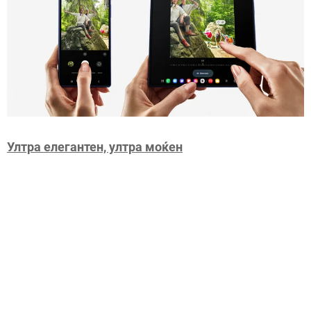
Ултра елегантен, ултра моќен