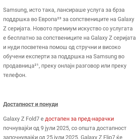
Samsung, исто така, лансираше услуга за брза
поддршка во Европа²³ за сопствениците на Galaxy
Z серијата. Новото премиум искуство со услугата
е бесплатно за сопствениците на Galaxy Z серијата
и нуди посветена помош од стручни и високо
обучени експерти за поддршка на Samsung во
продавница²¹, преку онлајн разговор или преку
телефон.
Достапност и понуди
Galaxy Z Fold7 е
достапен за пред-нарачки
почнувајќи од 9 јули 2025, со општа достапност
започнувајќи од 25 јули 2025. Galaxy Z Flip7 ќе