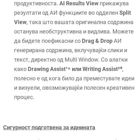
продуктивноста.
AI Results View
прикажува
резултати од АИ функциите во одделен
Split
View
, така што вашата оригинална содржина
останува необструктивна и видлива. Можете
да бидете поефикасни со
Drag & Drop
АИ
генерирана содржина, вклучувајќи слики и
текст, директно од Multi Window. Со алатки
како
Drawing Assist¹⁹ или Writing Assist²⁰
,
полесно е од кога било да преместувате идеи
и визуели, овозможувајќи полесен креативен
процес.
Сигурност подготвена за иднината