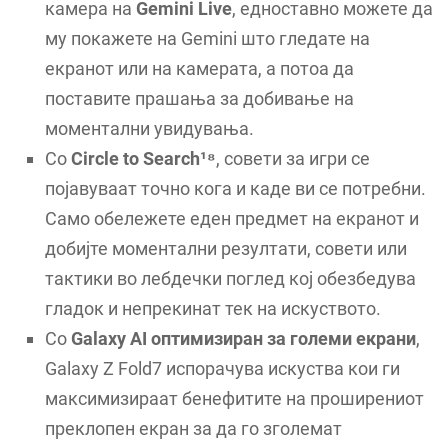
камера на
Gemini Live
, едноставно можете да
му покажете на Gemini што гледате на
екранот или на камерата, а потоа да
поставите прашања за добивање на
моментални увидувања.
Со
Circle to Search¹⁸
, совети за игри се
појавуваат точно кога и каде ви се потребни.
Само обележете еден предмет на екранот и
добијте моментални резултати, совети или
тактики во лебдечки поглед кој обезбедува
гладок и непрекинат тек на искуството.
Со
Galaxy AI оптимизиран за големи екрани
,
Galaxy Z Fold7 испорачува искуства кои ги
максимизираат бенефитите на проширениот
преклопен екран за да го зголемат