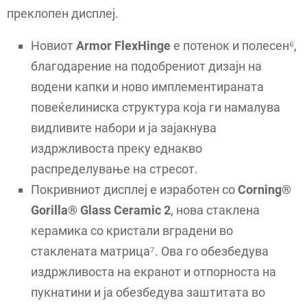
преклопен дисплеј.
Новиот
Armor FlexHinge
е потенок и полесен⁶,
благодарение на подобрениот дизајн на
водени капки и ново имплементираната
повеќелиниска структура која ги намалува
видливите набори и ја зајакнува
издржливоста преку еднакво
распределување на стресот.
Покривниот дисплеј е изработен со
Corning®
Gorilla® Glass Ceramic 2
, нова стаклена
керамика со кристали вградени во
стаклената матрица⁷. Ова го обезбедува
издржливоста на екранот и отпорноста на
пукнатини и ја обезбедува заштитата во