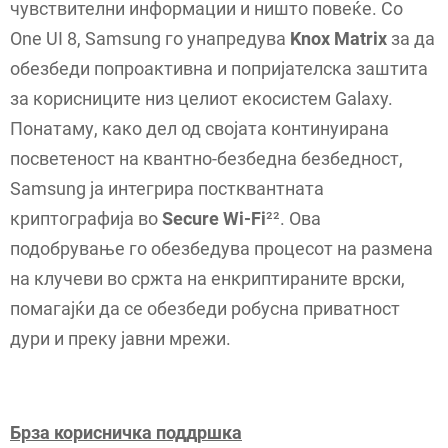
чувствителни информации и ништо повеќе. Со
One UI 8, Samsung го унапредува
Knox Matrix
за да
обезбеди попроактивна и попријателска заштита
за корисниците низ целиот екосистем Galaxy.
Понатаму, како дел од својата континуирана
посветеност на квантно-безбедна безбедност,
Samsung ја интегрира постквантната
криптографија во
Secure Wi-Fi
²². Ова
подобрување го обезбедува процесот на размена
на клучеви во сржта на енкриптираните врски,
помагајќи да се обезбеди робусна приватност
дури и преку јавни мрежи.
Брза корисничка поддршка