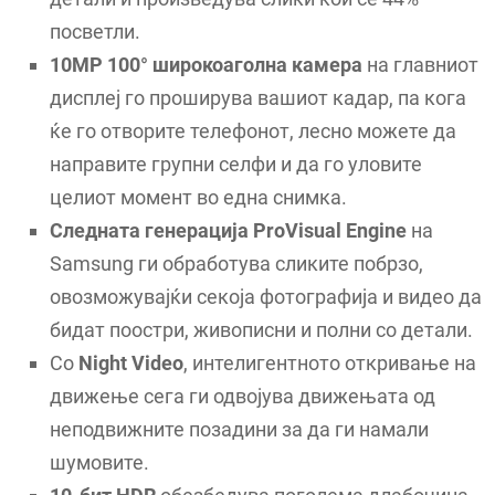
посветли.
10MP 100° широкоаголна камера
на главниот
дисплеј го проширува вашиот кадар, па кога
ќе го отворите телефонот, лесно можете да
направите групни селфи и да го уловите
целиот момент во една снимка.
Следната генерација ProVisual Engine
на
Samsung ги обработува сликите побрзо,
овозможувајќи секоја фотографија и видео да
бидат поостри, живописни и полни со детали.
Со
Night Video
, интелигентното откривање на
движење сега ги одвојува движењата од
неподвижните позадини за да ги намали
шумовите.