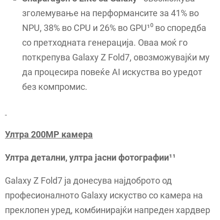
зголемување на перформансите за 41% во
NPU, 38% во CPU и 26% во GPU¹⁰ во споредба
со претходната генерација. Оваа моќ го
поткрепува Galaxy Z Fold7, овозможувајќи му
да процесира повеќе AI искуства во уредот
без компромис.
Ултра 200MP камера
Ултра детални, ултра јасни фотографии¹¹
Galaxy Z Fold7 ја донесува најдоброто од
професионалното Galaxy искуство со камера на
преклопен уред, комбинирајќи напреден хардвер