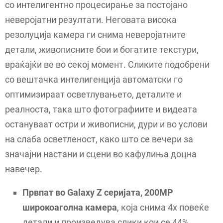
со интелигентно процесирање за постојано
неверојатни резултати. Неговата висока
резолуција камера ги снима неверојатните
детали, живописните бои и богатите текстури,
враќајќи ве во секој момент. Сликите подобрени
со вештачка интелигенција автоматски го
оптимизираат осветлувањето, деталите и
реалноста, така што фотографиите и видеата
остануваат остри и живописни, дури и во услови
на слаба осветленост, како што се вечери за
значајни настани и сцени во кафулиња доцна
навечер.
Првпат во Galaxy Z серијата, 200MP
широкоаголна камера
, која снима 4x повеќе
детали и произведува слики кои се 44%