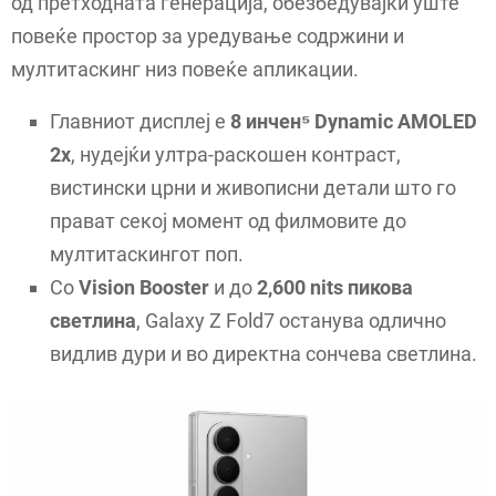
од претходната генерација, обезбедувајќи уште
повеќе простор за уредување содржини и
мултитаскинг низ повеќе апликации.
Главниот дисплеј е
8 инчен⁵ Dynamic AMOLED
2x
, нудејќи ултра-раскошен контраст,
вистински црни и живописни детали што го
прават секој момент од филмовите до
мултитаскингот поп.
Со
Vision Booster
и до
2,600 nits пикова
светлина
, Galaxy Z Fold7 останува одлично
видлив дури и во директна сончева светлина.