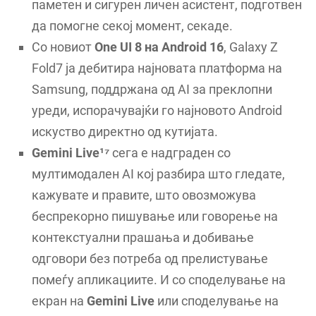
паметен и сигурен личен асистент, подготвен
да помогне секој момент, секаде.
Со новиот
One UI 8
на Android 16
, Galaxy Z
Fold7 ја дебитира најновата платформа на
Samsung, поддржана од AI за преклопни
уреди, испорачувајќи го најновото Android
искуство директно од кутијата.
Gemini Live¹⁷
сега е надграден со
мултимодален AI кој разбира што гледате,
кажувате и правите, што овозможува
беспрекорно пишување или говорење на
контекстуални прашања и добивање
одговори без потреба од прелистување
помеѓу апликациите. И со споделување на
екран на
Gemini Live
или споделување на