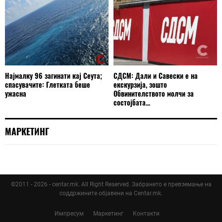
Најмалку 96 загинати кај Сеута;
СДСМ: Дали и Савески е на
спасувачите: Глетката беше
екскурзија, зошто
ужасна
Обвинителството молчи за
состојбата...
МАРКЕТИНГ
©2011 - 2026 - centar.mk. All Right Reserved. Забрането е превземање на
соддржините објавени на Centar.mk.
Импресум
Маркетинг
Контакти