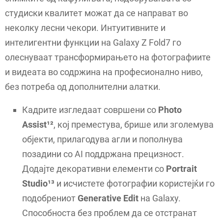
студиски квалитет можат да се направат во
неколку лесни чекори. Интуитивните и
интелигентни функции на Galaxy Z Fold7 го
олеснуваат трансформирањето на фотографиите
и видеата во содржина на професионално ниво,
без потреба од дополнителни алатки.
Кадрите изгледаат совршени со
Photo
Assist¹²
, кој преместува, брише или зголемува
објекти, прилагодува агли и пополнува
позадини со AI поддржана прецизност.
Додајте декоративни елементи со
Portrait
Studio¹³
и исчистете фотографии користејќи го
подобрениот
Generative Edit
на Galaxy.
Способноста без проблем да се отстранат