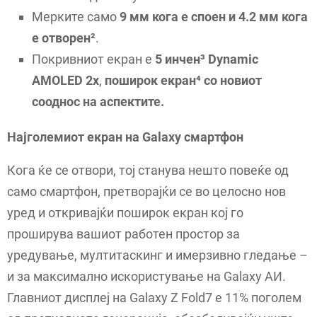
Мерките само
9 мм кога е споен и 4.2 мм кога
е отворен²
.
Покривниот екран е
5 инчен³ Dynamic
AMOLED 2x
,
поширок екран⁴ со новиот
сооднос на аспектите.
Најголемиот екран на Galaxy смартфон
Кога ќе се отвори, тој станува нешто повеќе од
само смартфон, претворајќи се во целосно нов
уред и откривајќи поширок екран кој го
проширува вашиот работен простор за
уредување, мултитаскинг и имерзивно гледање –
и за максимално искористување на Galaxy АИ.
Главниот дисплеј на Galaxy Z Fold7 е 11% поголем