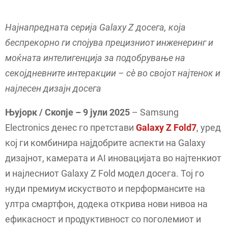
Најнапредната серија Galaxy Z досега, која
беспрекорно ги спојува прецизниот инженеринг и
моќната интелигенција за подобрување на
секојдневните интеракции – сè во својот најтенок и
најлесен дизајн досега
Њујорк /
Скопје – 9 јули 2025
– Samsung
Electronics денес го претстави
Galaxy Z Fold7
, уред
кој ги комбинира најдобрите аспекти на Galaxy
дизајнот, камерата и AI иновацијата во најтенкиот
и најлесниот Galaxy Z Fold модел досега. Тој го
нуди премиум искуството и перформансите на
ултра смартфон, додека открива нови нивоа на
ефикасност и продуктивност со поголемиот и