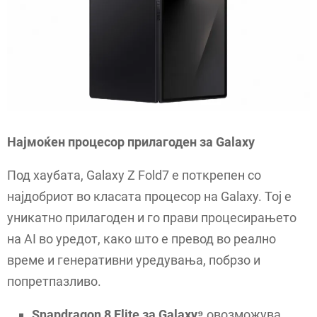
Најмоќен процесор прилагоден за Galaxy
Под хаубата, Galaxy Z Fold7 е поткрепен со
најдобриот во класата процесор на Galaxy. Тој е
уникатно прилагоден и го прави процесирањето
на AI во уредот, како што е превод во реално
време и генеративни уредувања, побрзо и
попретпазливо.
Snapdragon 8 Elite
за Galaxy⁹
овозможува