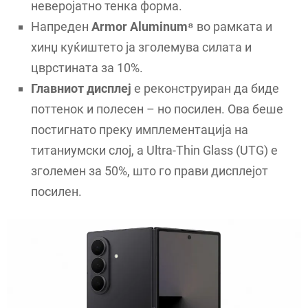
неверојатно тенка форма.
Напреден
Armor Aluminum⁸
во рамката и
хинџ куќиштето ја зголемува силата и
цврстината за 10%.
Главниот дисплеј
е реконструиран да биде
поттенок и полесен – но посилен. Ова беше
постигнато преку имплементација на
титаниумски слој, а Ultra-Thin Glass (UTG) е
зголемен за 50%, што го прави дисплејот
посилен.