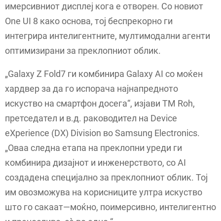
имерсивниот дисплеј кога е отворен. Со новиот
One UI 8 како основа, тој беспрекорно ги
интегрира интелигентните, мултимодални агенти
оптимизирани за преклопниот облик.
„Galaxy Z Fold7 ги комбинира Galaxy AI со моќен
хардвер за да го испорача најнапредното
искуство на смартфон досега“, изјави TM Roh,
претседател и в.д. раководител на Device
eXperience (DX) Division во Samsung Electronics.
„Оваа следна етапа на преклопни уреди ги
комбинира дизајнот и инженерството, со AI
создадена специјално за преклопниот облик. Тој
им овозможува на корисниците ултра искуство
што го сакаат—моќно, поимерсивно, интелигентно