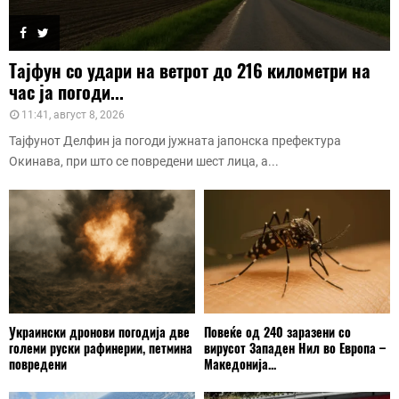
Тајфун со удари на ветрот до 216 километри на
час ја погоди...
11:41, август 8, 2026
Тајфунот Делфин ја погоди јужната јапонска префектура
Окинава, при што се повредени шест лица, а...
Украински дронови погодија две
Повеќе од 240 заразени со
големи руски рафинерии, петмина
вирусот Западен Нил во Европа –
повредени
Македонија...