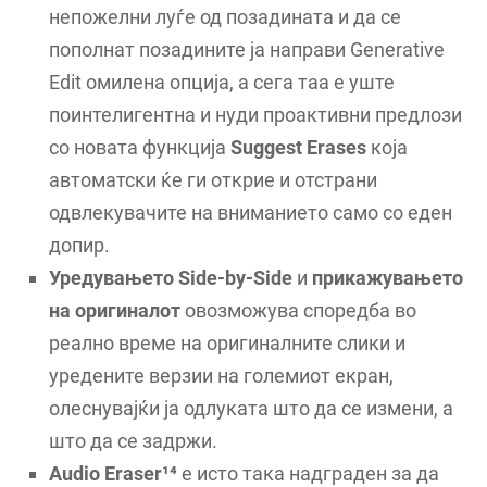
непожелни луѓе од позадината и да се
пополнат позадините ја направи Generative
Edit омилена опција, а сега таа е уште
поинтелигентна и нуди проактивни предлози
со новата функција
Suggest Erases
која
автоматски ќе ги открие и отстрани
одвлекувачите на вниманието само со еден
допир.
Уредувањето Side-by-Side
и
прикажувањето
на оригиналот
овозможува споредба во
реално време на оригиналните слики и
уредените верзии на големиот екран,
олеснувајќи ја одлуката што да се измени, а
што да се задржи.
Audio Eraser¹⁴
е исто така надграден за да