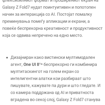
флексибилниот формат и проширениот екран на
Galaxy Z Fold7 нудат поинтуитивен и попотопен
начин за интеракција со AI. Постојат помалку
преминувања помеѓу апликации и екрани, а
повеќе беспрекорна креативност и продуктивност
која се одвива непречено на едно место.
Дизајниран како вистински мултимодален
агент,
One UI 8¹⁶
беспрекорно ги комбинира
мултитаскингот на голем екран со
интелигентни алатки кои разбираат што
пишувате, кажувате па дури и што гледате. И
со камера поддржана од AI и приватноста
вградена во секој слој, Galaxy Z Fold7 станува