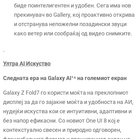
биде поинтелигентен и удобен. Сега има нов
прекинувач во Gallery, кој проактивно открива
и отстранува непожелни позадински звуци
како ветер или сообраќај од видео снимките.
Ултра AI Искуство
Следната ера на Galaxy AI¹⁵ на големиот екран
Galaxy Z Fold7 го користи моќта на преклопниот
дисплеј за да го зајакне моќта и удобноста на АИ,
нудејќи искуства кои се интуитивни, адаптивни и
без напор ефикасни. Со новиот One UI 8 кој е
контекстуално свесен и природно одговорен,