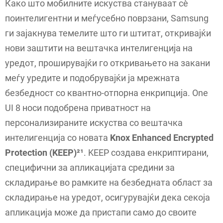
Како што мобилните искуства стануваат сè
поинтелигентни и меѓусебно поврзани, Samsung
ги зајакнува темелите што ги штитат, откривајќи
нови заштити на вештачка интелигенција на
уредот, проширувајќи го откривањето на закани
меѓу уредите и подобрувајќи ја мрежната
безбедност со квантно-отпорна енкрипција. One
UI 8 носи подобрена приватност на
персонализираните искуства со вештачка
интелигенција со новата
Knox Enhanced Encrypted
Protection (KEEP)²¹
. KEEP создава енкриптирани,
специфични за апликацијата средини за
складирање во рамките на безбедната област за
складирање на уредот, осигурувајќи дека секоја
апликација може да пристапи само до своите