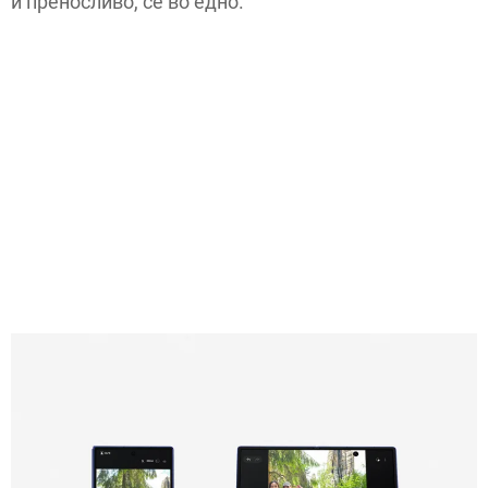
и преносливо, сè во едно.“