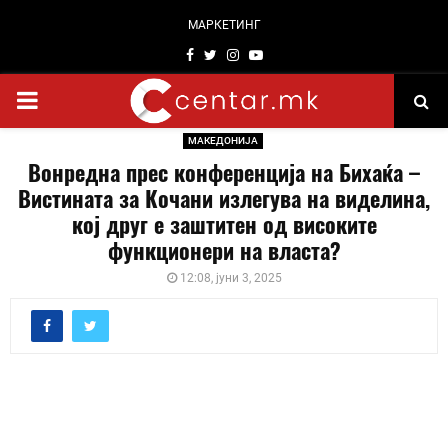
МАРКЕТИНГ
Facebook
Twitter
Instagram
Youtube
PRIMARY
МАКЕДОНИЈА
MENU
Вонредна прес конференција на Бихаќа –
Вистината за Кочани излегува на виделина,
кој друг е заштитен од високите
функционери на власта?
12:08, јуни 3, 2025