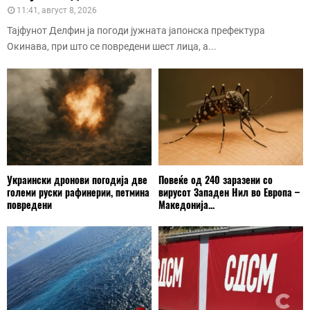
11:41, август 8, 2026
Тајфунот Делфин ја погоди јужната јапонска префектура
Окинава, при што се повредени шест лица, а...
Украински дронови погодија две
Повеќе од 240 заразени со
големи руски рафинерии, петмина
вирусот Западен Нил во Европа –
повредени
Македонија...