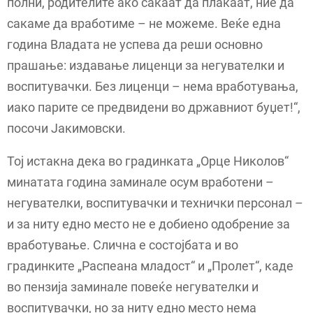
полни, родителите ако сакаат да плаќаат, ние да
сакаме да вработиме – не можеме. Веќе една
година Владата не успева да реши основно
прашање: издавање лиценци за негувателки и
воспитувачки. Без лиценци – нема вработувања,
иако парите се предвидени во државниот буџет!“,
посочи Јакимовски.
Тој истакна дека во градинката „Орце Николов“
минатата година заминале осум вработени –
негувателки, воспитувачки и технички персонал –
и за ниту едно место не е добиено одобрение за
вработување. Слична е состојбата и во
градинките „Распеана младост“ и „Пролет“, каде
во пензија заминале повеќе негувателки и
воспитувачки, но за ниту едно место нема