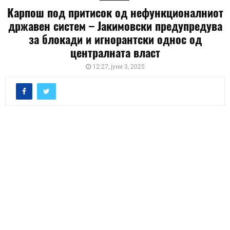
Карпош под притисок од нефункционалниот
државен систем – Јакимовски предупредува
за блокади и игнорантски однос од
централната власт
12:27, јуни 3, 2025