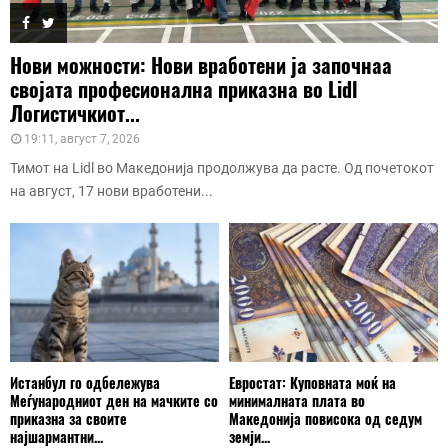
Нови можности: Нови вработени ја започнаа
својата професионална приказна во Lidl
Логистичкиот...
19:11, август 7, 2026
Тимот на Lidl во Македонија продолжува да расте. Од почетокот
на август, 17 нови вработени...
Истанбул го одбележува
Евростат: Куповната моќ на
Меѓународниот ден на мачките со
минималната плата во
приказна за своите
Македонија повисока од седум
најшармантни...
земји...