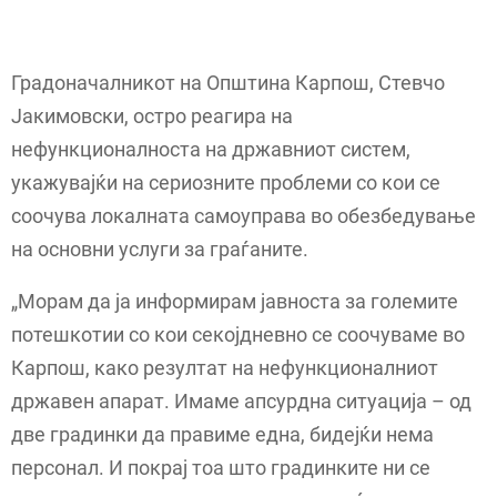
Градоначалникот на Општина Карпош, Стевчо
Јакимовски, остро реагира на
нефункционалноста на државниот систем,
укажувајќи на сериозните проблеми со кои се
соочува локалната самоуправа во обезбедување
на основни услуги за граѓаните.
„Морам да ја информирам јавноста за големите
потешкотии со кои секојдневно се соочуваме во
Карпош, како резултат на нефункционалниот
државен апарат. Имаме апсурдна ситуација – од
две градинки да правиме една, бидејќи нема
персонал. И покрај тоа што градинките ни се