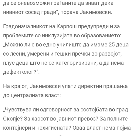
да се оневозможи граѓаните да знаат дека
нивниот сосед гради“, порача Јакимовски.
Градоначалникот на Карпош предупреди и за
проблемите со инклузијата во образованието:
„Можно ли е во едно училиште да имаме 25 деца
со лесни, умерени и тешки пречки во развојот,
плус деца што не се категоризирани, а да нема
дефектолог?“.
На крајот, Јакимовски упати директни прашања
до централната власт:
„Чувствува ли одговорност за состојбата во град
Скопје? За хаосот во јавниот превоз? За полните
контејнери и нехигиената? Оваа власт нема појма