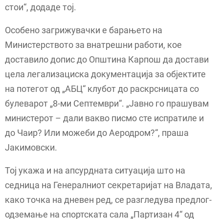
стои“, додаде тој.
Особено загрижувачки е барањето на
Министерството за внатрешни работи, кое
доставило допис до Општина Карпош да достави
цела легализациска документација за објектите
на потегот од „АБЦ“ клубот до раскрсницата со
булеварот „8-ми Септември“. „Јавно го прашувам
министерот – дали вакво писмо сте испратиле и
до Чаир? Или можеби до Аеродром?“, праша
Јакимовски.
Тој укажа и на апсурдната ситуација што на
седница на Генералниот секретаријат на Владата,
како точка на дневен ред, се разгледува предлог-
одземање на спортската сала „Партизан 4“ од