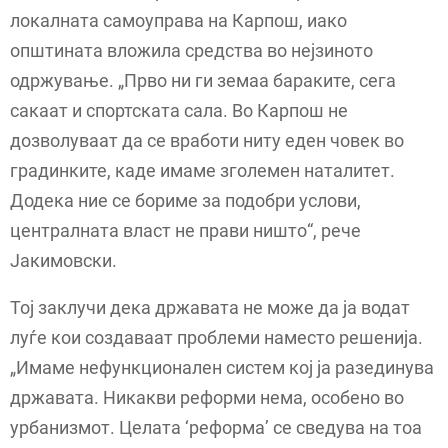
локалната самоуправа на Карпош, иако
општината вложила средства во нејзиното
одржување. „Прво ни ги земаа бараките, сега
сакаат и спортската сала. Во Карпош не
дозволуваат да се вработи ниту еден човек во
градинките, каде имаме зголемен наталитет.
Додека ние се бориме за подобри услови,
централната власт не прави ништо“, рече
Јакимовски.
Тој заклучи дека државата не може да ја водат
луѓе кои создаваат проблеми наместо решенија.
„Имаме нефункционален систем кој ја разединува
државата. Никакви реформи нема, особено во
урбанизмот. Целата ‘реформа’ се сведува на тоа