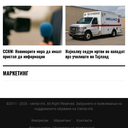
ССНМ: Новинарите мора да имаат
Најмалку седум мртви во нападот
пристап до информации
врз училиште во Тајланд
МАРКЕТИНГ
©2011 - 2026 - centar.mk. All Right Reserved. Забрането е превземање на
соддржините објавени на Centar.mk.
Импресум
Маркетинг
Контакти