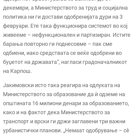
декември, а Министерството за труд и социјална
политика ни ги достави одобренијата дури на 3
февруари. Ете така функционира системот во кој
живееме – нефункционален и партизиран. Истите
барања повторно ги поднесовме – пак сме
одбиени, иако средствата се веќе одобрени во
буџетот на државата“, нагласи градоначалникот
на Карпош.
Јакимовски исто така реагира на одлуката на
Министерството за образование да ѝ одземе на
општината 16 милиони денари за образованието,
како и на фактот дека Министерството за
транспорт и врски ги држи заглавени три важни
урбанистички планови. „Немаат одобрување – сè