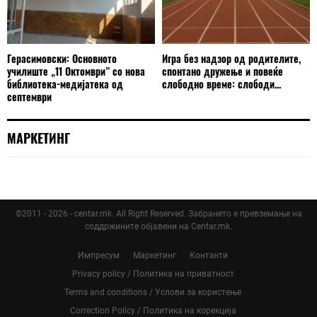
Герасимовски: Основното
Игра без надзор од родителите,
училиште „11 Октомври” со нова
спонтано дружење и повеќе
библиотека-медијатека од
слободно време: слободи...
септември
МАРКЕТИНГ
©2011 - 2026 - centar.mk. All Right Reserved. Забрането е превземање на
соддржините објавени на Centar.mk.
Импресум
Маркетинг
Контакти
Privacy policy / Политика на приватност
Terms and conditions / Услови за користење
Correction Policy / Политика на корекција