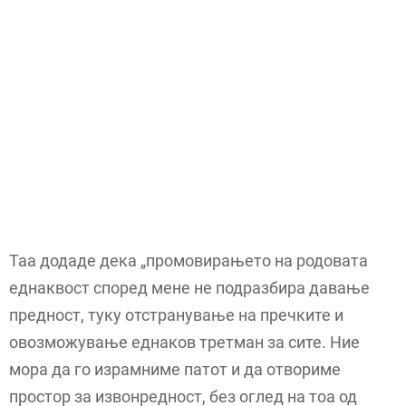
Таа додаде дека „промовирањето на родовата
еднаквост според мене не подразбира давање
предност, туку отстранување на пречките и
овозможување еднаков третман за сите. Ние
мора да го израмниме патот и да отвориме
простор за извонредност, без оглед на тоа од