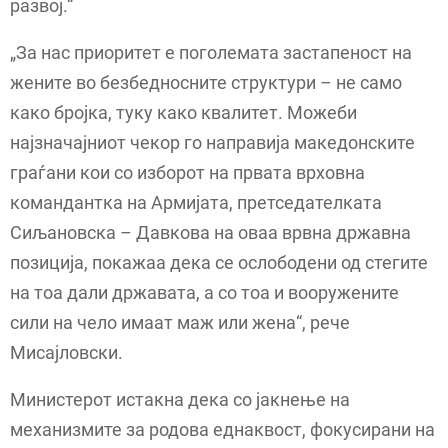
развој.“
„За нас приоритет е поголемата застапеност на
жените во безбедносните структури – не само
како бројка, туку како квалитет. Можеби
најзначајниот чекор го направија македонските
граѓани кои со изборот на првата врховна
командантка на Армијата, претседателката
Сиљановска – Давкова на оваа врвна државна
позиција, покажаа дека се ослободени од стегите
на тоа дали државата, а со тоа и вооружените
сили на чело имаат маж или жена“, рече
Мисајловски.
Министерот истакна дека со јакнење на
механизмите за родова еднаквост, фокусирани на