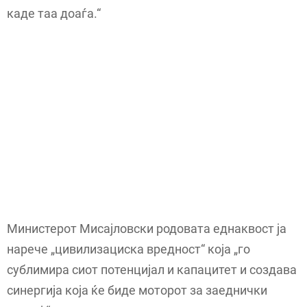
каде таа доаѓа.“
Министерот Мисајловски родовата еднаквост ја
нарече „цивилизациска вредност“ која „го
сублимира сиот потенцијал и капацитет и создава
синергија која ќе биде моторот за заеднички