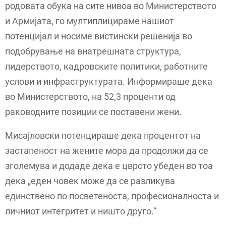
родовата обука на сите нивоа во Министерството
и Армијата, го мултиплицираме нашиот
потенцијал и носиме вистински решенија во
подобрување на внатрешната структура,
лидерството, кадровските политики, работните
услови и инфраструктурата. Информираше дека
во Министерството, на 52,3 проценти од
раководните позиции се поставени жени.
Мисајловски потенцираше дека процентот на
застапеност на жените мора да продолжи да се
зголемува и додаде дека е цврсто убеден во тоа
дека „еден човек може да се разликува
единствено по посветеноста, професионалноста и
личниот интегритет и ништо друго.“