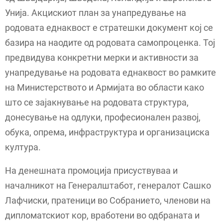
Унија. Акцискиот план за унапредување на
родовата еднаквост е стратешки документ кој се
базира на наодите од родовата самопроценка. Тој
предвидува конкретни мерки и активности за
унапредување на родовата еднаквост во рамките
на Министерството и Армијата во области како
што се зајакнување на родовата структура,
донесување на одлуки, професионален развој,
обука, опрема, инфраструктура и организациска
култура.
На денешната промоција присуствуваа и
началникот на Генералштабот, генералот Сашко
Лафчиски, пратеници во Собранието, членови на
дипломатскиот кор, вработени во одбраната и