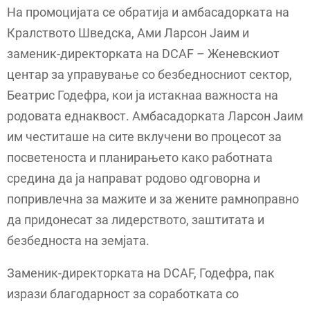
На промоцијата се обратија и амбасадорката на
Кралството Шведска, Ами Ларсон Јаим и
заменик-директорката на DCAF – Женевскиот
центар за управување со безбедносниот сектор,
Беатрис Годефра, кои ја истакнаа важноста на
родовата еднаквост. Амбасадорката Ларсон Јаим
им честиташе на сите вклучени во процесот за
посветеноста и планирањето како работната
средина да ја направат родово одговорна и
попривлечна за мажите и за жените рамноправно
да придонесат за лидерството, заштитата и
безбедноста на земјата.
Заменик-директорката на DCAF, Годефра, пак
изрази благодарност за соработката со