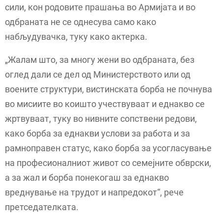
сили, кон родовите прашања во Армијата и во
одбраната не се однесува само како
набљудувачка, туку како актерка.
„Жалам што, за многу жени во одбраната, без
оглед дали се дел од Министерството или од
воените структури, вистинската борба не почнува
во мисиите во коишто учествуваат и еднакво се
жртвуваат, туку во нивните сопствени редови,
како борба за еднакви услови за работа и за
рамноправен статус, како борба за усогласување
на професионалниот живот со семејните обврски,
а за жал и борба понекогаш за еднакво
вреднување на трудот и напредокот“, рече
претседателката.