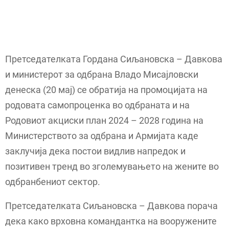
Претседателката Гордана Сиљановска – Давкова
и министерот за одбрана Владо Мисајловски
денеска (20 мај) се обратија на промоцијата на
родовата самопроценка во одбраната и на
Родовиот акциски план 2024 – 2028 година на
Министерството за одбрана и Армијата каде
заклучија дека постои видлив напредок и
позитивен тренд во зголемувањето на жените во
одбранбениот сектор.
Претседателката Сиљановска – Давкова порача
дека како врховна командантка на вооружените