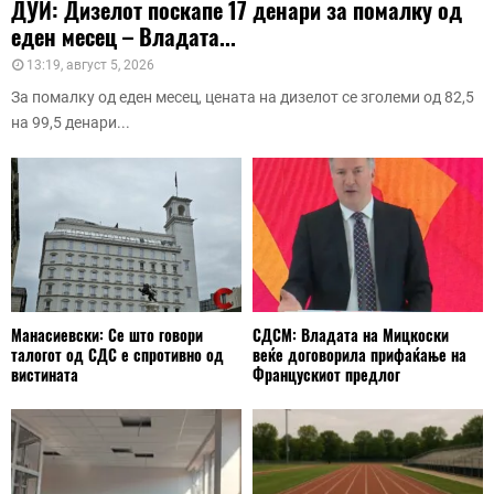
ДУИ: Дизелот поскапе 17 денари за помалку од
еден месец – Владата...
13:19, август 5, 2026
За помалку од еден месец, цената на дизелот се зголеми од 82,5
на 99,5 денари...
Манасиевски: Се што говори
СДСМ: Владата на Мицкоски
талогот од СДС е спротивно од
веќе договорила прифаќање на
вистината
Францускиот предлог