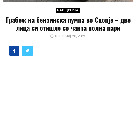
МАКЕДОНИЈА
Грабеж на бензинска пумпа во Скопје – две
лица си отишле со чанта полна пари
13:36, мај 20, 2025