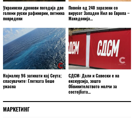
Украински дронови погодија две
Повеќе од 240 заразени со
големи руски рафинерии, петмина
вирусот Западен Нил во Европа –
повредени
Македонија...
Најмалку 96 загинати кај Сеута;
СДСМ: Дали и Савески е на
спасувачите: Глетката беше
екскурзија, зошто
ужасна
Обвинителството молчи за
состојбата...
МАРКЕТИНГ