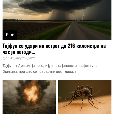
Тајфун со удари на ветрот до 216 километри на
час ја погоди...
11:41, август 8, 2026
Тајфунот Делфин ја погоди јужната јапонска префектура
Окинава, при што се повредени шест лица, а...