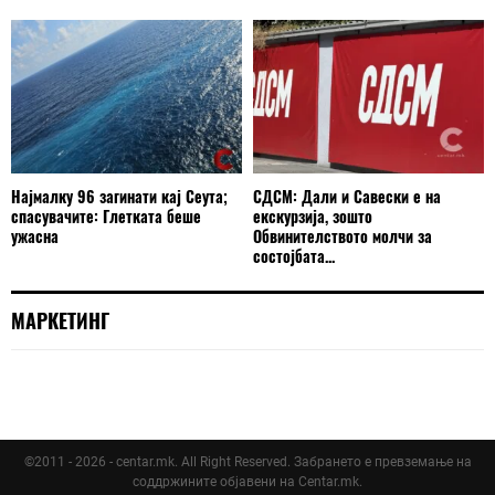
Најмалку 96 загинати кај Сеута;
СДСМ: Дали и Савески е на
спасувачите: Глетката беше
екскурзија, зошто
ужасна
Обвинителството молчи за
состојбата...
МАРКЕТИНГ
©2011 - 2026 - centar.mk. All Right Reserved. Забрането е превземање на
соддржините објавени на Centar.mk.