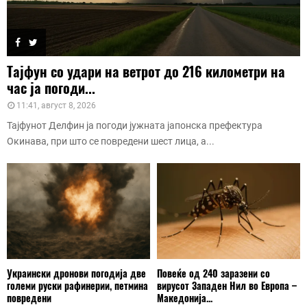
Тајфун со удари на ветрот до 216 километри на
час ја погоди...
11:41, август 8, 2026
Тајфунот Делфин ја погоди јужната јапонска префектура
Окинава, при што се повредени шест лица, а...
Украински дронови погодија две
Повеќе од 240 заразени со
големи руски рафинерии, петмина
вирусот Западен Нил во Европа –
повредени
Македонија...