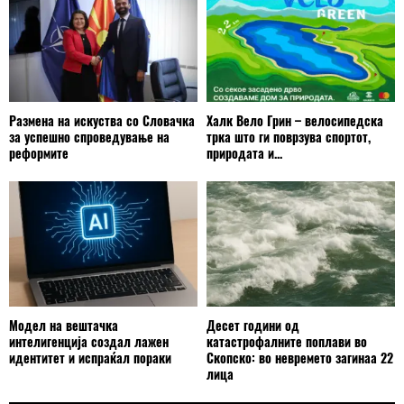
Размена на искуства со Словачка
Халк Вело Грин – велосипедска
за успешно спроведување на
трка што ги поврзува спортот,
реформите
природата и...
Модел на вештачка
Десет години од
интелигенција создал лажен
катастрофалните поплави во
идентитет и испраќал пораки
Скопско: во невремето загинаа 22
лица