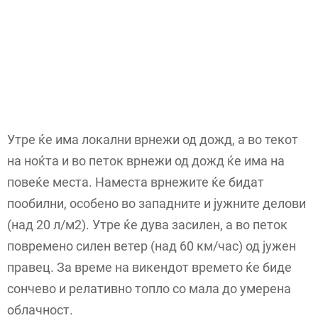
Утре ќе има локални врнежи од дожд, а во текот
на ноќта и во петок врнежи од дожд ќе има на
повеќе места. Наместа врнежите ќе бидат
пообилни, особено во западните и јужните делови
(над 20 л/м2). Утре ќе дува засилен, а во петок
повремено силен ветер (над 60 км/час) од јужен
правец. За време на викендот времето ќе биде
сончево и релативно топло со мала до умерена
облачност.