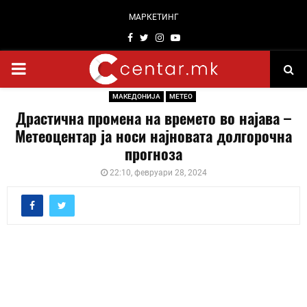
МАРКЕТИНГ
Facebook
Twitter
Instagram
Youtube
PRIMARY
МАКЕДОНИЈА
МЕТЕО
MENU
Драстична промена на времето во најава –
Метеоцентар ја носи најновата долгорочна
прогноза
22:10, февруари 28, 2024