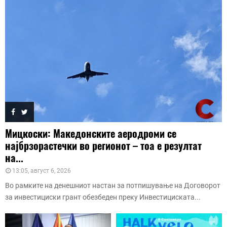
Мицкоски: Македонските аеродроми се
најбрзорастечки во регионот – тоа е резултат
на...
13:05, август 6, 2026
Во рамките на денешниот настан за потпишување на Договорот
за инвестициски грант обезбеден преку Инвестициската...