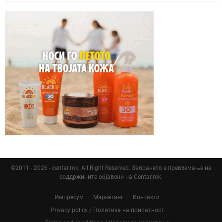
©2011 - 2026 - centar.mk. All Right Reserved. Забрането е превземање на
соддржините објавени на Centar.mk.
Импресум
Маркетинг
Контакти
Privacy policy / Политика на приватност