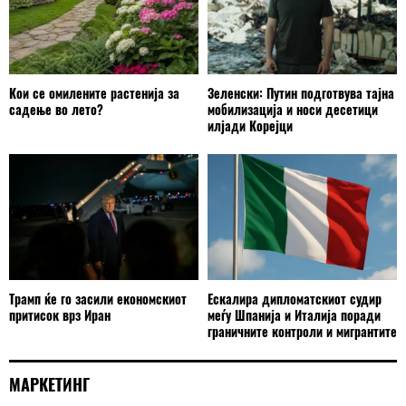
Кои се омилените растенија за
Зеленски: Путин подготвува тајна
садење во лето?
мобилизација и носи десетици
илјади Корејци
Трамп ќе го засили економскиот
Ескалира дипломатскиот судир
притисок врз Иран
меѓу Шпанија и Италија поради
граничните контроли и мигрантите
МАРКЕТИНГ