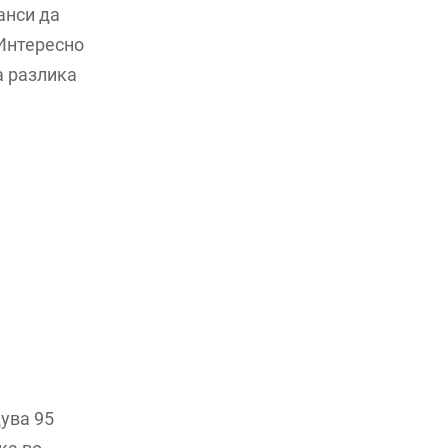
анси да
 Интересно
а разлика
ува 95