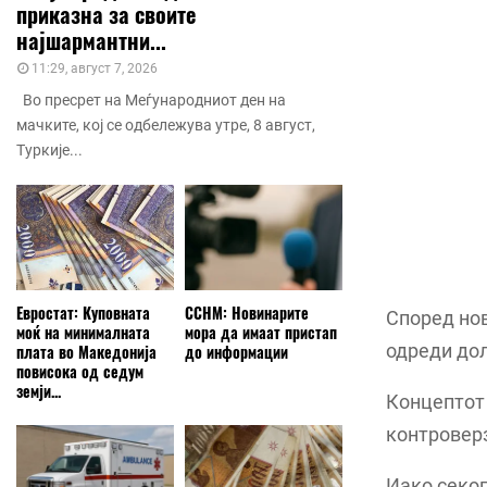
приказна за своите
најшармантни...
11:29, август 7, 2026
Во пресрет на Меѓународниот ден на
мачките, кој се одбележува утре, 8 август,
Туркије...
Евростат: Куповната
ССНМ: Новинарите
Според нов
моќ на минималната
мора да имаат пристап
одреди дол
плата во Македонија
до информации
повисока од седум
земји...
Концептот 
контроверз
Иако секо