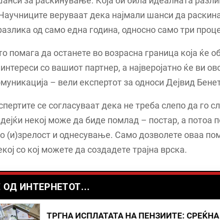
анси за раскинување. Која би била идеалната разли
Научниците веруваат дека најмали шанси да раскин
разлика од само една година, односно само три проц
о помага да останете во возрасна граница која ќе о
интереси со вашиот партнер, а најверојатно ќе ви о
муникација – вели експертот за односи Дејвид Бенет
спертите се согласуваат дека не треба слепо да го с
дејќи некој може да биде помлад – постар, а потоа 
о (и)зрелост и однесување. Само дозволете оваа по
екој со кој можете да создадете трајна врска.
 ОД ИНТЕРНЕТОТ...
ТРГНА ИСПЛАТАТА НА ПЕНЗИИТЕ: СРЕЌНА