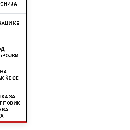
ДОНИЈА
НАЦИ ЌЕ
Т
ОД
 БРОЈКИ
ИНА
К ЌЕ СЕ
ШКА ЗА
Т ПОВИК
УВА
ТА