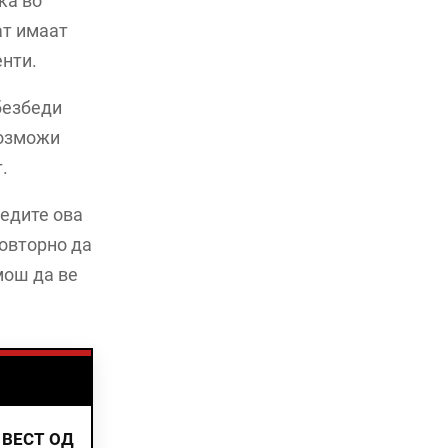
ка во
ат имаат
енти.
безбеди
возможи
.
ледите ова
повторно да
мош да ве
 ВЕСТ ОД