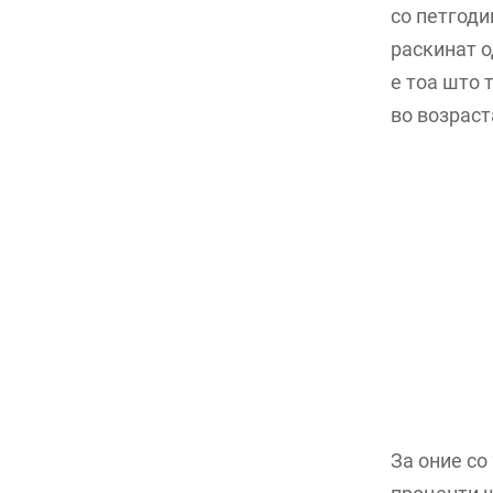
со петгоди
раскинат о
е тоа што 
во возраст
За оние со