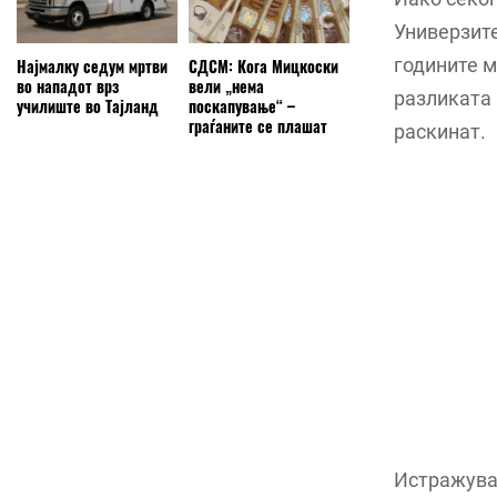
Универзите
годините м
Најмалку седум мртви
СДСМ: Кога Мицкоски
во нападот врз
вели „нема
разликата 
училиште во Тајланд
поскапување“ –
граѓаните се плашат
раскинат.
Истражува