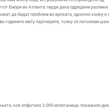
тот Емори во Атланта тврди дека одредени разлики
ожат да бидат проблем во врската, односно колку е
во годините меѓу партнерите, толку се поголеми шан
њето, кое опфатило 3.000 испитаници, покажало дек