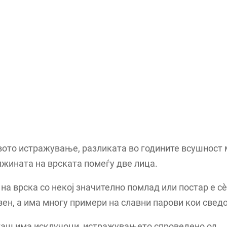
ото истражување, разликата во годините всушност 
жината на врската помеѓу две лица.
на врска со некој значително помлад или постар е с
ен, а има многу примери на славни парови кои сведо
гаш има исклучоци, истражувањето спроведено од