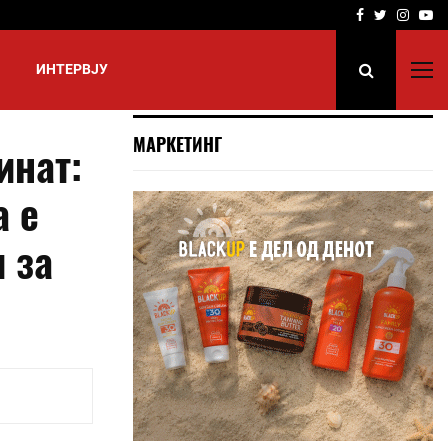
Facebook
Twitter
Insta
Yo
ИНТЕРВЈУ
МАРКЕТИНГ
инат:
а е
 за