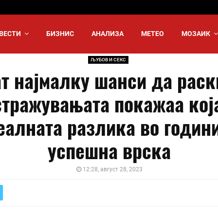
ВЕСТИ
БИЗНИС
АНАЛИЗА
МЕТЕО
МОЗАИК
ЉУБОВ И СЕКС
т најмалку шанси да раск
тражувањата покажаа кој
еалната разлика во години
успешна врска
12:28, август 28, 2023