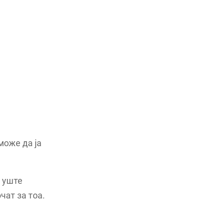
може да ја
è уште
чат за тоа.