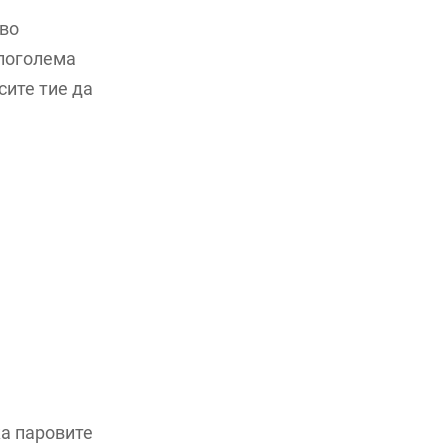
 во
 поголема
сите тие да
а паровите