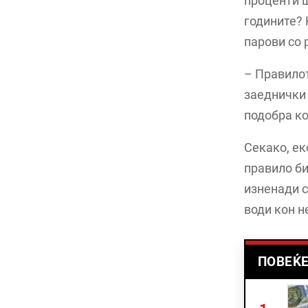
проценти ш
годините? 
парови со 
– Правилот
заеднички 
подобра ко
Секако, ек
правило би
изненади с
води кон н
ПОВЕЌЕ