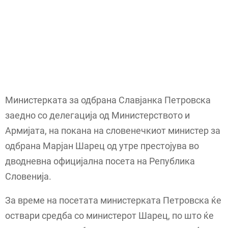
Министерката за одбрана Славјанка Петровска
заедно со делегација од Министерството и
Армијата, на покана на словенечкиот министер за
одбрана Марјан Шарец од утре престојува во
дводневна официјална посета на Република
Словенија.
За време на посетата министерката Петровска ќе
оствари средба со министерот Шарец, по што ќе