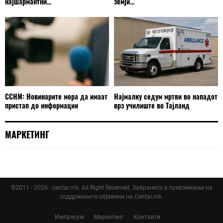
најшармантни...
земји...
ССНМ: Новинарите мора да имаат
Најмалку седум мртви во нападот
пристап до информации
врз училиште во Тајланд
МАРКЕТИНГ
©2011 - 2026 - centar.mk. All Right Reserved. Забрането е превземање на
соддржините објавени на Centar.mk.
Импресум
Маркетинг
Контакти