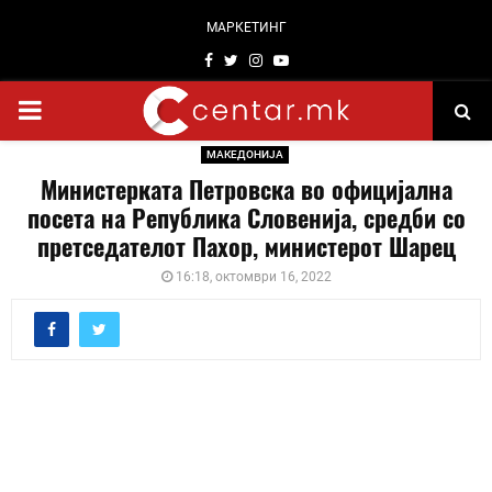
МАРКЕТИНГ
Facebook
Twitter
Instagram
Youtube
PRIMARY
МАКЕДОНИЈА
MENU
Министерката Петровска во официјална
посета на Република Словенија, средби со
претседателот Пахор, министерот Шарец
16:18, октомври 16, 2022