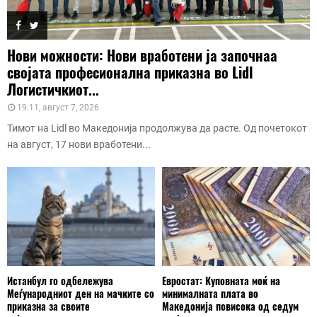
Нови можности: Нови вработени ја започнаа
својата професионална приказна во Lidl
Логистичкиот...
19:11, август 7, 2026
Тимот на Lidl во Македонија продолжува да расте. Од почетокот
на август, 17 нови вработени...
Истанбул го одбележува
Евростат: Куповната моќ на
Меѓународниот ден на мачките со
минималната плата во
приказна за своите
Македонија повисока од седум