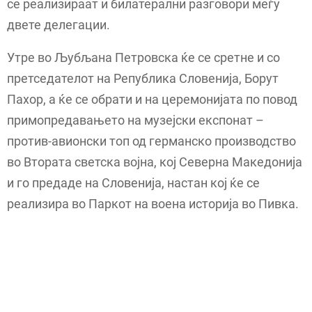
се реализираат и билатерални разговори меѓу
двете делегации.
Утре во Љубљана Петровска ќе се сретне и со
претседателот на Република Словенија, Борут
Пахор, а ќе се обрати и на церемонијата по повод
примопредавањето на музејски експонат –
против-авионски топ од германско производство
во Втората светска војна, кој Северна Македонија
и го предаде на Словенија, настан кој ќе се
реализира во Паркот на воена историја во Пивка.