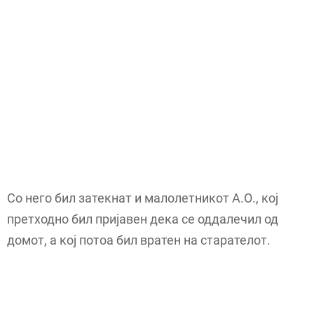
Со него бил затекнат и малолетникот А.О., кој
претходно бил пријавен дека се оддалечил од
домот, а кој потоа бил вратен на старателот.