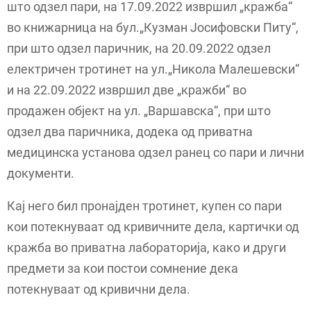
што одзел пари, на 17.09.2022 извршил „кражба“
во книжарница на бул.„Кузман Јосифовски Питу“,
при што одзел паричник, на 20.09.2022 одзел
електричен тротинет на ул.„Никола Малешевски“
и на 22.09.2022 извршил две „кражби“ во
продажен објект на ул. „Варшавска“, при што
одзел два паричника, додека од приватна
медицинска установа одзел ранец со пари и лични
документи.
Кај него бил пронајден тротинет, купен со пари
кои потекнуваат од кривичните дела, картички од
кражба во приватна лабораторија, како и други
предмети за кои постои сомнение дека
потекнуваат од кривични дела.