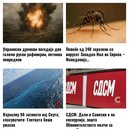
Украински дронови погодија две
Повеќе од 240 заразени со
големи руски рафинерии, петмина
вирусот Западен Нил во Европа –
повредени
Македонија...
Најмалку 96 загинати кај Сеута;
СДСМ: Дали и Савески е на
спасувачите: Глетката беше
екскурзија, зошто
ужасна
Обвинителството молчи за