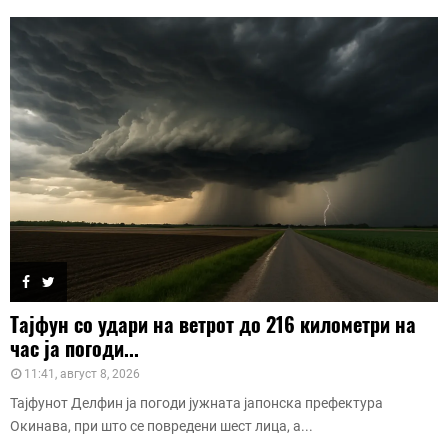
Тајфун со удари на ветрот до 216 километри на
час ја погоди...
11:41, август 8, 2026
Тајфунот Делфин ја погоди јужната јапонска префектура
Окинава, при што се повредени шест лица, а...