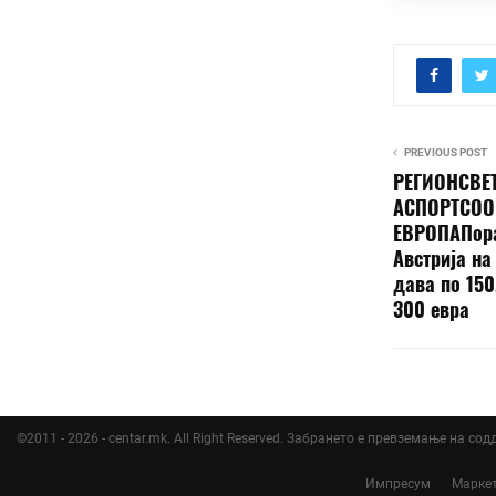
PREVIOUS POST
РЕГИОНСВЕ
АСПОРТСОО
ЕВРОПАПора
Австрија на
дава по 150
300 евра
©2011 - 2026 - centar.mk. All Right Reserved. Забрането е превземање на со
Импресум
Марке