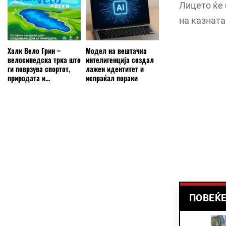
Лицето ќе
на казната
Халк Вело Грин –
Модел на вештачка
велосипедска трка што
интелигенција создал
ги поврзува спортот,
лажен идентитет и
природата и...
испраќал пораки
ПОВЕЌЕ