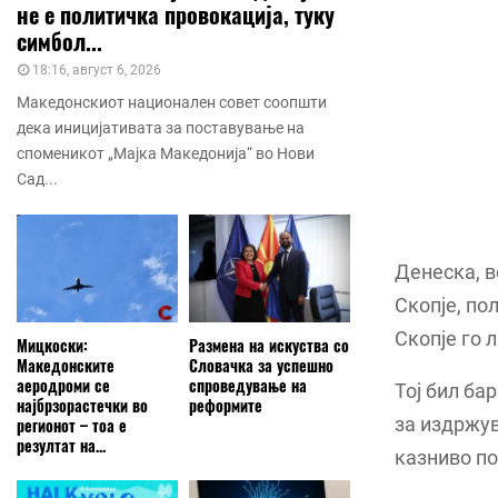
не е политичка провокација, туку
симбол...
18:16, август 6, 2026
Македонскиот национален совет соопшти
дека иницијативата за поставување на
споменикот „Мајка Македонија“ во Нови
Сад...
Денеска, в
Скопје, по
Скопје го л
Мицкоски:
Размена на искуства со
Македонските
Словачка за успешно
аеродроми се
спроведување на
Тој бил ба
најбрзорастечки во
реформите
за издржув
регионот – тоа е
резултат на...
казниво по