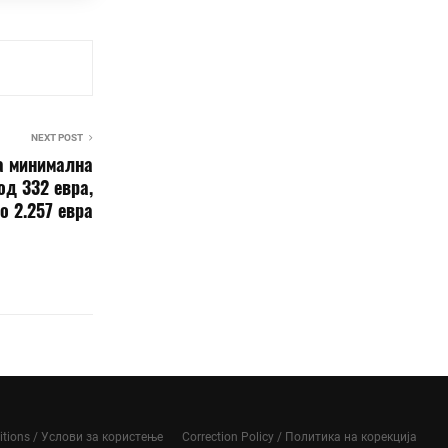
NEXT POST
ка минимална
од 332 евра,
о 2.257 евра
itions / Услови за користење
Correction Policy / Политика на корекција