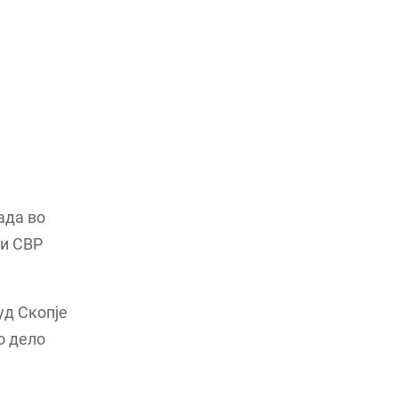
ада во
ри СВР
уд Скопје
о дело