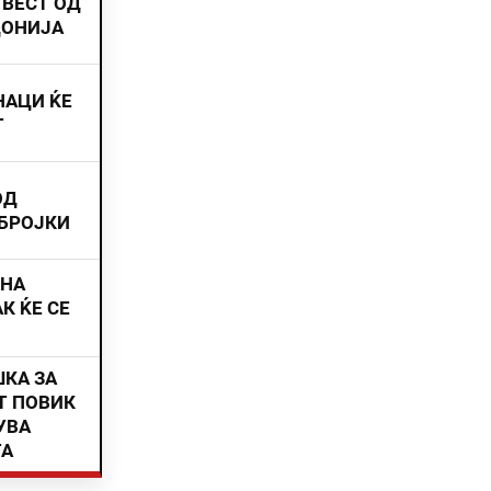
 ВЕСТ ОД
ДОНИЈА
НАЦИ ЌЕ
Т
ОД
 БРОЈКИ
ИНА
К ЌЕ СЕ
ШКА ЗА
Т ПОВИК
УВА
ТА