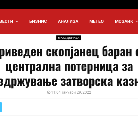
ВЕСТИ
БИЗНИС
АНАЛИЗА
МЕТЕО
МОЗАИК
МАКЕДОНИЈА
риведен скопјанец баран 
централна потерница за
здржување затворска каз
11:04, јануари 29, 2022