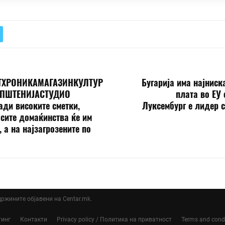
ТХРОНИКАМАГАЗИНКУЛТУР
Бугарија има најнис
ПШТЕНИЈАСТУДИО
плата во ЕУ 
ди високите сметки,
Луксембург е лидер с
 сите домаќинства ќе им
, а на најзагрозените по
ддржините објавени на Centar.mk.
тинг
Контакти
Privacy policy / Политика на приватност
Terms and cond