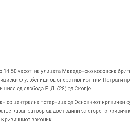
о 14.50 часот, на улицата Македонско косовска бриг
лициски службеници од оперативниот тим Потраги п
ишиле од слобода Е. Д. (28) од Скопје.
ран со централна потерница од Основниот кривичен с
ање казан затвор од две години за сторено кривичн
 Кривичниот законик.