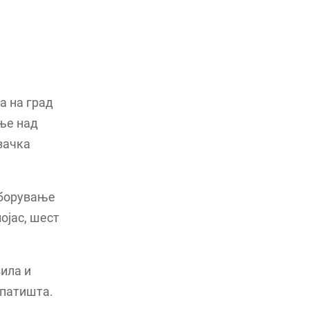
а на град
ење над
зачка
зборување
ојас, шест
ила и
 патишта.