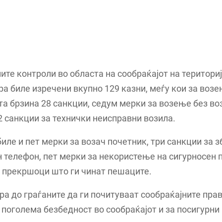
ите контроли во областа на сообраќајот на териториј
ра биле изречени вкупно 129 казни, меѓу кои за воз
а брзина 28 санкции, седум мерки за возење без во
2 санкции за технички неисправни возила.
иле и пет мерки за возач почетник, три санкции за 
 телефон, пет мерки за некористење на сигурносен п
 прекршоци што ги чинат пешаците.
а до граѓаните да ги почитуваат сообраќајните прав
 поголема безбедност во сообраќајот и за посигурни