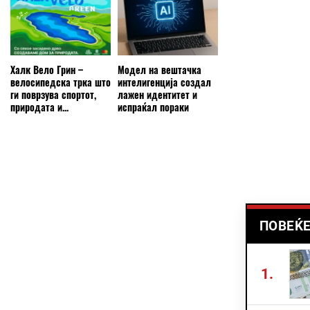
Халк Вело Грин –
Модел на вештачка
велосипедска трка што
интелигенција создал
ги поврзува спортот,
лажен идентитет и
природата и...
испраќал пораки
ПОВЕЌЕ
1.