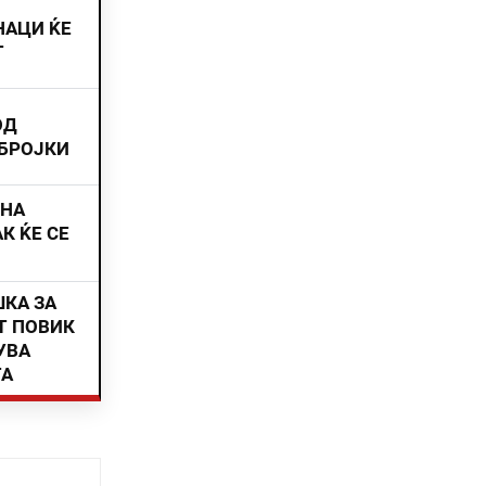
НАЦИ ЌЕ
Т
ОД
 БРОЈКИ
ИНА
К ЌЕ СЕ
ШКА ЗА
Т ПОВИК
УВА
ТА