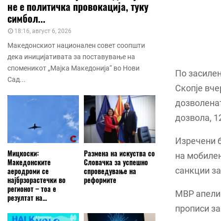
не е политичка провокација, туку
симбол...
18:16, август 6, 2026
Македонскиот национален совет соопшти
дека иницијативата за поставување на
споменикот „Мајка Македонија“ во Нови
По засилен
Сад...
Скопје вче
дозволенат
дозвола, 1
Изречени б
Мицкоски:
Размена на искуства со
на мобилен
Македонските
Словачка за успешно
санкции за
аеродроми се
спроведување на
најбрзорастечки во
реформите
регионот – тоа е
МВР апелир
резултат на...
прописи за