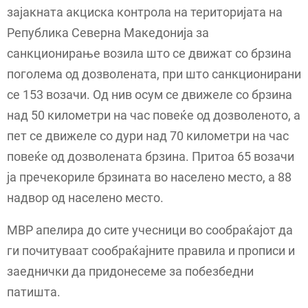
зајакната акциска контрола на територијата на
Република Северна Македонија за
санкционирање возила што се движат со брзина
поголема од дозволената, при што санкционирани
се 153 возачи. Од нив осум се движеле со брзина
над 50 километри на час повеќе од дозволеното, а
пет се движеле со дури над 70 километри на час
повеќе од дозволената брзина. Притоа 65 возачи
ја пречекориле брзината во населено место, а 88
надвор од населено место.
МВР апелира до сите учесници во сообраќајот да
ги почитуваат сообраќајните правила и прописи и
заеднички да придонесеме за побезбедни
патишта.