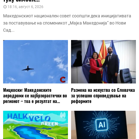
18:16, август 6, 2026
Македонскиот национален совет соопшти дека иницијативата
за поставување на споменикот „Мајка Македонија“ во Нови
Сад...
Мицкоски: Македонските
Размена на искуства со Словачка
аеродроми се најбрзорастечки во
за успешно спроведување на
регионот – тоа е резултат на...
реформите