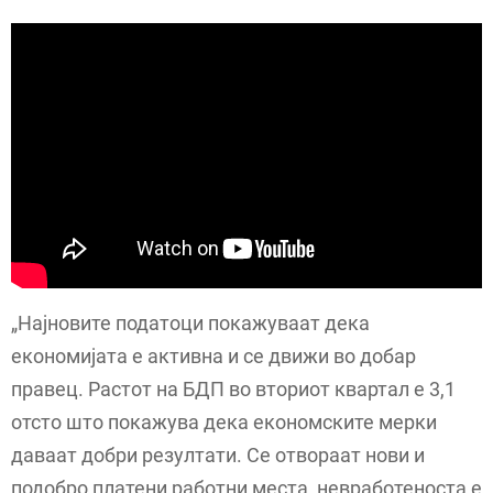
„Најновите податоци покажуваат дека
економијата е активна и се движи во добар
правец. Растот на БДП во вториот квартал е 3,1
отсто што покажува дека економските мерки
даваат добри резултати. Се отвораат нови и
подобро платени работни места, невработеноста е