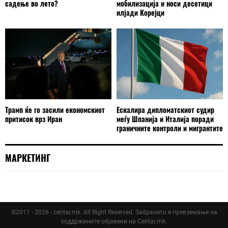
садење во лето?
мобилизација и носи десетици
илјади Корејци
Трамп ќе го засили економскиот
Ескалира дипломатскиот судир
притисок врз Иран
меѓу Шпанија и Италија поради
граничните контроли и мигрантите
МАРКЕТИНГ
©2011 - 2026 - centar.mk. All Right Reserved. Забрането е превземање на
соддржините објавени на Centar.mk.