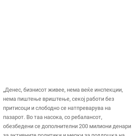
„Денес, бизнисот живее, нема веќе инспекции,
нема пиштење вриштење, секој работи без
притисоци и слободно се натпреварува на
пазарот. Во таа насока, со ребалансот,
обезбедени се дополнителни 200 милиони денари
за активните политики и мерки за поддршка на